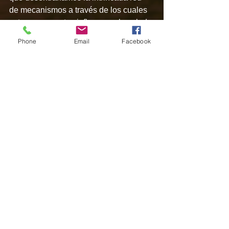
de mecanismos a través de los cuales 
estos compuestos influyen en la salud 
del cerebro, una cosa queda clara: las 
Phone
Email
Facebook
abundantes ofertas de la naturaleza 
son la clave para nutrir y salvaguardar 
nuestro bien más preciado: nuestra 
mente.
Embarquémonos en este viaje 
esclarecedor hacia una mayor vitalidad 
cognitiva, guiados por la sabiduría de 