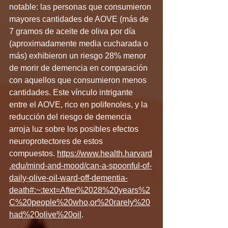
notable: las personas que consumieron 
mayores cantidades de AOVE (más de 
7 gramos de aceite de oliva por día 
(aproximadamente media cucharada o 
más) exhibieron un riesgo 28% menor 
de morir de demencia en comparación 
con aquellos que consumieron menos 
cantidades. Este vínculo intrigante 
entre el AOVE, rico en polifenoles, y la 
reducción del riesgo de demencia 
arroja luz sobre los posibles efectos 
neuroprotectores de estos 
compuestos.
https://www.health.harvard
.edu/mind-and-mood/can-a-spoonful-of-
daily-olive-oil-ward-off-dementia-
death#:~:text=After%2028%20years%2
C%20people%20who,or%20rarely%20
had%20olive%20oil
.