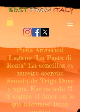
Pasta Artesanal
Lagano "La Pasta di
Roma" La sencillez es
nuestro secreto:
Sémola de Trigo Duro
y agua. Eso es todo !!!
¡Y seguro el Amor en lo
que hacemos! Buen
apetito