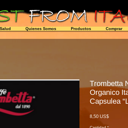
Salud
Quienes Somos
Productos
Comprar
Trombetta 
Organico Ita
Capsulea “L
Precio
8,50 US$
Cantidad
*