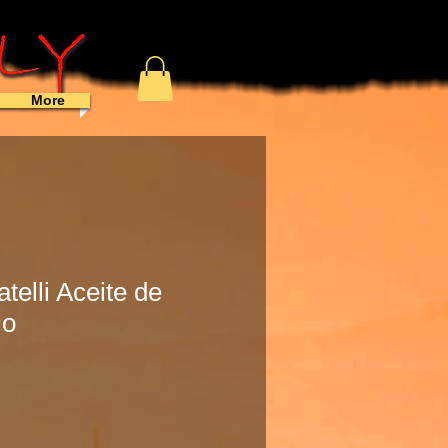
More
telli Aceite de
jo