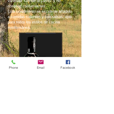
variedad “Gentile di Larino” y no
contiene conservantes.
Este condimento es excelente añadido
a comidas calientes y con salsas, apto
para todos los estilos de cocina
mediterránea.
Phone
Email
Facebook
Aceite de oliva con
pimiento picante
250 ml 8,5 FL OZ $ 17.99