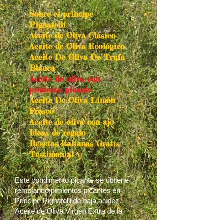
Sobre el príncipe
Pignatelli
Aceite de Oliva Clásico
Aceite de Oliva Ecológico
Aceite De Oliva De Trufa
Blanca
Aceite de oliva con
pimiento picante
Aceite De Oliva Limón
Fresco
Aceite de oliva con ajo
Ideas de regalo
Recetas Italianas Gratis
Testimonial
Este condimento picante se obtiene
remojando pimientos picantes en
Principe Pignatelli de baja acidez.
Aceite de Oliva Virgen Extra de la